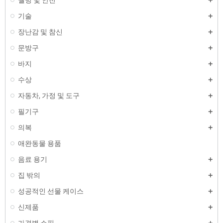
웰빙 및 안전
기술
장난감 및 참신
문방구
바지
수상
자동차, 가정 및 도구
필기구
의복
애완동물 용품
음료 용기
집 밖의
성공적인 선물 케이스
신제품