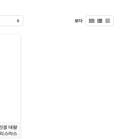
view_comfy
view_list
view_headline
보다
안경 대량
크리스마스