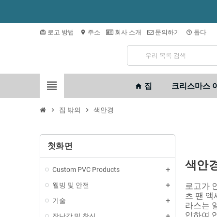
로고 방법
주소
회사 소개
문의하기
돕다
card_giftcard
location_on
help_outline
view_headline
집
크리스마스 
home
chevron_right
집 밖의
chevron_right
색안경
첫화면
색안
Custom PVC Products
웰빙 및 안전
로고가 인
츠 팬 액
기술
라스는 일
입하여 
장난감 및 참신