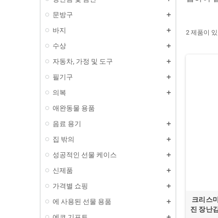
문방구
바지
2 제품이 
수상
자동차, 가정 및 도구
필기구
의복
애완동물 용품
음료 용기
집 밖의
성공적인 선물 케이스
신제품
가격별 쇼핑
크리스마
에 사용된 선물 용품
진 장난감
에코 기프트