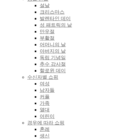
설날
크리스마스
발렌타인 데이
성 패트릭의 날
만우절
부활절
어머니의 날
아버지의 날
독립 기념일
추수 감사절
할로윈 데이
수신자별 쇼핑
여성
남자들
커플
가족
열대
어린이
경우에 따라 쇼핑
혼례
생신