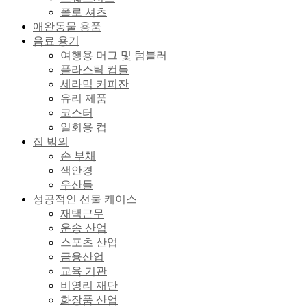
폴로 셔츠
애완동물 용품
음료 용기
여행용 머그 및 텀블러
플라스틱 컵들
세라믹 커피잔
유리 제품
코스터
일회용 컵
집 밖의
손 부채
색안경
우산들
성공적인 선물 케이스
재택근무
운송 산업
스포츠 산업
금융산업
교육 기관
비영리 재단
화장품 산업