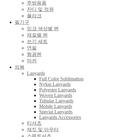
주방용품
잔디 및 정원
플라크
필기구
잉크 색상별 펜
재질별 펜
쓰기 세트
연필
형광펜
마커
의복
Lanyards
Full Color Sublimation
Nylon Lanyards
Polyester Lanyards
Woven Lanyards
Tubular Lanyards
Mobile Lanyards
Special Lanyards
Lanyards Accessories
티셔츠
재킷 및 아우터
스웨트셔츠