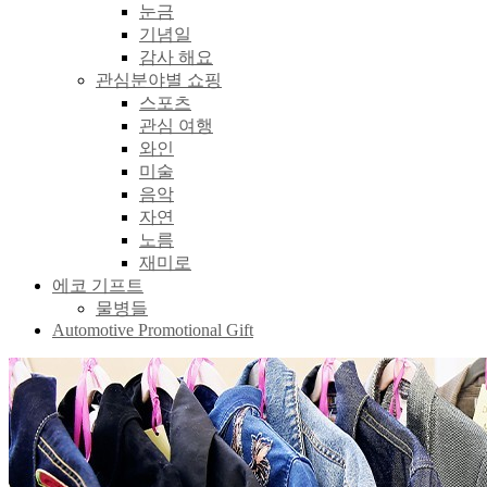
눈금
기념일
감사 해요
관심분야별 쇼핑
스포츠
관심 여행
와인
미술
음악
자연
노름
재미로
에코 기프트
물병들
Automotive Promotional Gift