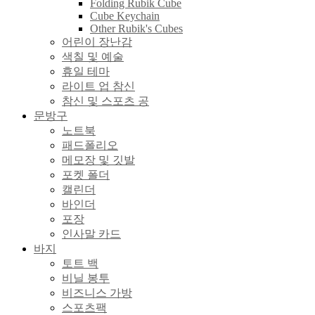
Folding Rubik Cube
Cube Keychain
Other Rubik's Cubes
어린이 장난감
색칠 및 예술
휴일 테마
라이트 업 참신
참신 및 스포츠 공
문방구
노트북
패드폴리오
메모장 및 깃발
포켓 폴더
캘린더
바인더
포장
인사말 카드
바지
토트 백
비닐 봉투
비즈니스 가방
스포츠팩