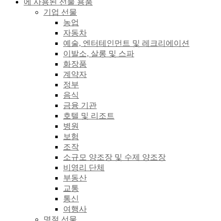
에 사용된 선물 용품
기업 선물
농업
자동차
예술, 엔터테인먼트 및 레크리에이션
이발소, 살롱 및 스파
화장품
계약자
정부
음식
금융 기관
호텔 및 리조트
병원
보험
조작
소규모 양조장 및 수제 양조장
비영리 단체
부동산
교통
통신
여행사
명절 선물