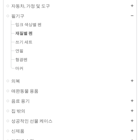
자동차, 가정 및 도구
필기구
잉크 색상별 펜
재질별 펜
쓰기 세트
연필
형광펜
마커
의복
애완동물 용품
음료 용기
집 밖의
성공적인 선물 케이스
신제품