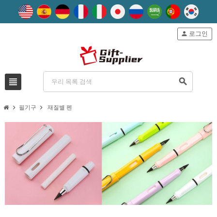
person
로그인
view_headline
search
chevron_right
chevron_right
필기구
재질별 펜