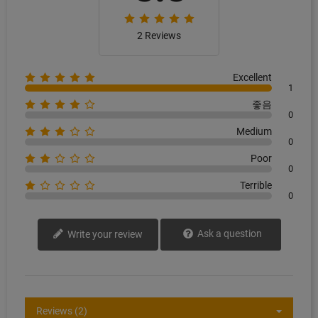
2 Reviews
Excellent
1
좋음
0
Medium
0
Poor
0
Terrible
0
Ask a question
Write your review
Reviews (2)