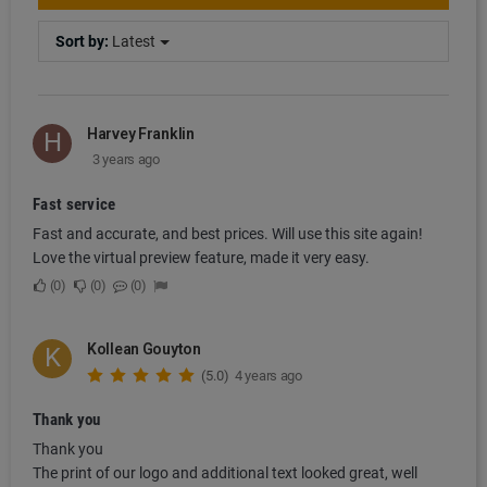
Sort by:
Latest
Harvey Franklin
H
3 years ago
Fast service
Fast and accurate, and best prices. Will use this site again!
Love the virtual preview feature, made it very easy.
0
0
0
Kollean Gouyton
K
(5.0)
4 years ago
Thank you
Thank you
The print of our logo and additional text looked great, well