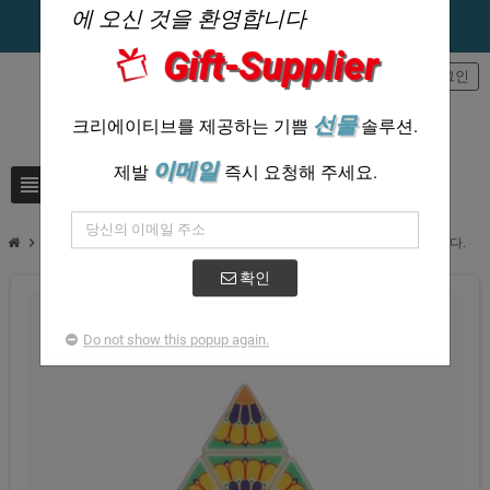
에 오신 것을 환영합니다
Gift-Supplier
person
로그인
선물
크리에이티브를 제공하는 기쁨
솔루션.
이메일
제발
즉시 요청해 주세요.
view_headline
search
chevron_right
맞춤형 피라미드 루빅스 큐브는 로고로 피라미드 큐브를 개인화했습니다.
확인
Do not show this popup again.